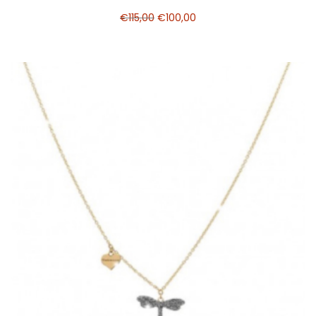
€
115,00
€
100,00